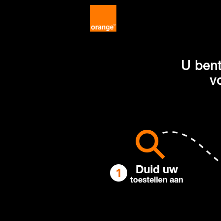
U bent
v